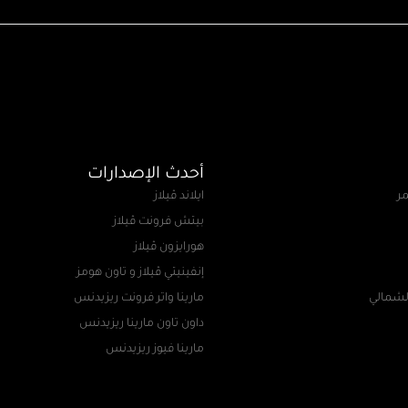
أحدث الإصدارات
مر
ايلاند ڤيلاز
بيتش فرونت ڤيلاز
هورايزون ڤيلاز
إنفينيتي ڤيلاز و تاون هومز
لشمالي
مارينا واتر فرونت ريزيدنس
داون تاون مارينا ريزيدنس
مارينا فيوز ريزيدنس