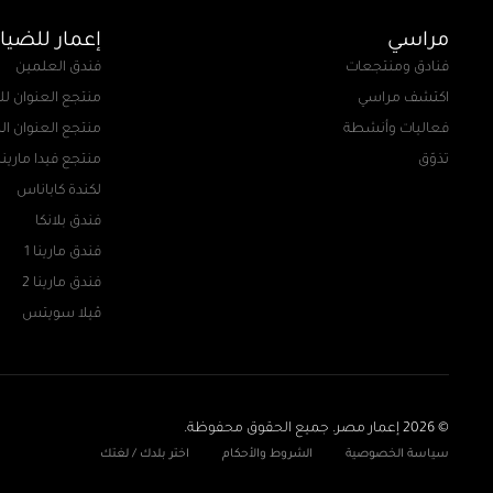
مراسي
إعمار للضيا
فنادق ومنتجعات
فندق العلمين
اكتشف مراسي
منتجع العنوان ل
فعاليات وأنشطة
منتجع العنوان ا
تذوّق
منتجع فيدا مارينا
لكندة كاباناس
فندق بلانكا
فندق مارينا 1
فندق مارينا 2
ڤيلا سويتس
© 2026 إعمار مصر. جميع الحقوق محفوظة.
سياسة الخصوصية
الشروط والأحكام
اختر بلدك / لغتك