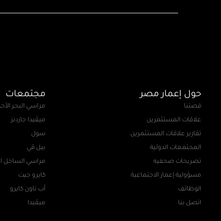
حول إعمار مصر
مجتمعات
قصتنا
مراسي البحر الأح
علاقات المستثمرين
ميڤيدا جاردنز
تقارير علاقات المستثمرين
سول
المجتمعات الدولية
بيل ڤي
تصريحات صحفيه
مراسي الساحل ا
مسؤولية إعمار الاجتماعية
كايرو جيت
الوظائف
أب تاون كايرو
اتصل بنا
ميڤيدا