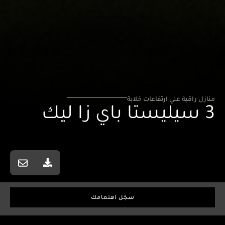
منازل راقية علي ارتفاعات خلابة
3 سيليستا باي زا ليك
سجّل اهتمامك