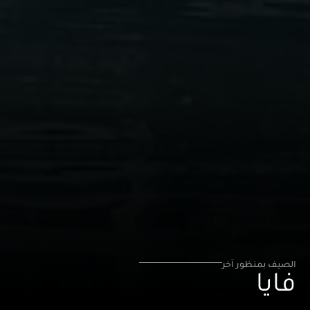
الصيف بمنظور آخر
فايا