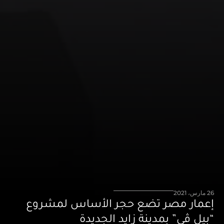
26 مارس، 2021
إعمار مصر تضع حجر الأساس لمشروع
“بيل ڤي” بمدينة زايد الجديدة