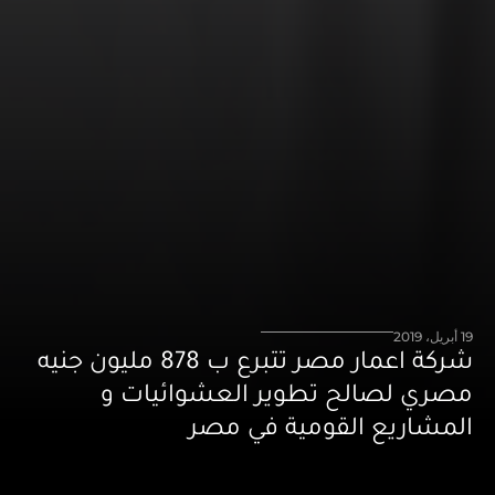
19 أبريل، 2019
شركة اعمار مصر تتبرع ب 878 مليون جنيه
مصري لصالح تطوير العشوائيات و
المشاريع القومية في مصر